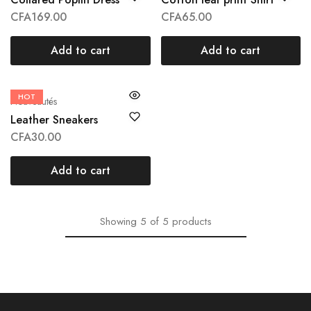
CFA
169.00
CFA
65.00
Add to cart
Add to cart
HOT
Nouveautés
Leather Sneakers
CFA
30.00
Add to cart
Showing
5
of
5
products