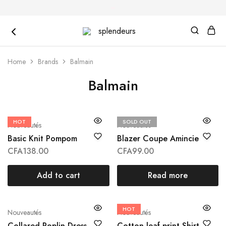
splendeurs
Home
Brands
Balmain
Balmain
HOT
SOLD OUT
Nouveautés
Nouveautés
Basic Knit Pompom
Blazer Coupe Amincie
CFA
138.00
CFA
99.00
Add to cart
Read more
HOT
Nouveautés
Nouveautés
Collared Poplin Dress
Cotton leaf print Shirt